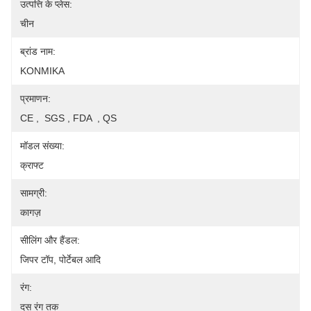
उत्पत्ति के प्लेस:
चीन
ब्रांड नाम:
KONMIKA
प्रमाणन:
CE ,  SGS , FDA  , QS
मॉडल संख्या:
क्राफ्ट
सामग्री:
कागज़
सीलिंग और हैंडल:
जिपर टॉप, पोर्टेबल आदि
रंग:
दस रंग तक