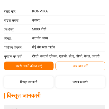
KONMIKA
ब्रांड नाम:
क्राफ्ट
मॉडल संख्या:
5000 पीसी
एमओक्यू:
बातचीत योग्य
कीमत:
पीई बैग प्लस कार्टन
पैकेजिंग विवरण:
टी/टी, वेस्टर्न यूनियन, एल/सी, डी/ए, डी/पी, पेपैल, एस्क्रो
भुगतान की शर्तें:
सबसे अच्छी कीमत पाएं
अब बात करें
विस्तृत जानकारी
उत्पाद का वर्णन
विस्तृत जानकारी