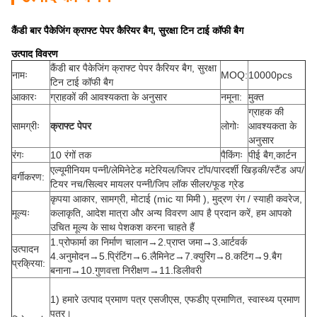
कैंडी बार पैकेजिंग क्राफ्ट पेपर कैरियर बैग, सुरक्षा टिन टाई कॉफी बैग
उत्पाद विवरण
कैंडी बार पैकेजिंग क्राफ्ट पेपर कैरियर बैग, सुरक्षा
नामः
MOQ:
10000pcs
टिन टाई कॉफी बैग
आकारः
ग्राहकों की आवश्यकता के अनुसार
नमूना:
मुक्त
ग्राहक की
सामग्रीः
क्राफ्ट पेपर
लोगोः
आवश्यकता के
अनुसार
रंगः
10 रंगों तक
पैकिंगः
पीई बैग,कार्टन
एल्यूमीनियम पन्नी/लेमिनेटेड मटेरियल/जिपर टॉप/पारदर्शी खिड़की/स्टैंड अप/
वर्गीकरण:
टियर नच/सिल्वर मायलर पन्नी/जिप लॉक सीलर/फूड ग्रेड
कृपया आकार, सामग्री, मोटाई (mic या मिमी ), मुद्रण रंग / स्याही कवरेज,
मूल्यः
कलाकृति, आदेश मात्रा और अन्य विवरण आप है प्रदान करें, हम आपको
उचित मूल्य के साथ पेशकश करना चाहते हैं
1.प्रोफार्मा का निर्माण चालान→2.प्राप्त जमा→3.आर्टवर्क
उत्पादन
4.अनुमोदन→5.प्रिंटिंग→6.लैमिनेट→7.क्युरिंग→8.कटिंग→9.बैग
प्रक्रिया:
बनाना→10.गुणवत्ता निरीक्षण→11.डिलीवरी
1) हमारे उत्पाद प्रमाण पत्र एसजीएस, एफडीए प्रमाणित, स्वास्थ्य प्रमाण
पत्र।