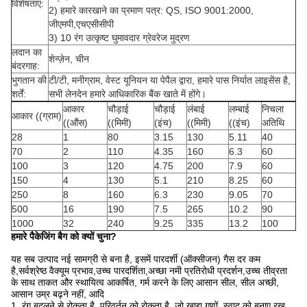
विशेषताएं:
2) हमारे कारखाने का प्रमाण पत्र: QS, ISO 9001:2000,
जीएमपी,एचएसीसीपी
3) 10 रंग उत्कृष्ट घुमावदार ग्रेवरेज मुद्रण
लदान का
शेन्ज़ेन, चीन
बंदरगाह:
भुगतान की
टी/टी, मनीग्राम, वेस्ट यूनियन या पेपैल द्वारा, हमारे पास निर्यात लाइसेंस है,
शर्तें:
सभी लेनदेन हमारे आधिकारिक बैंक खाते में होंगे।
आकार
चौड़ाई
चौड़ाई
लंबाई
लम्बाई
निचला
आकार ((ग्राम)
((औंस)
((मिमी)
(इंच)
((मिमी)
((इंच)
अतिथि
28
1
80
3.15
130
5.11
40
70
2
110
4.35
160
6.3
60
100
3
120
4.75
200
7.9
60
150
4
130
5.1
210
8.25
60
250
8
160
6.3
230
9.05
70
500
16
190
7.5
265
10.2
90
1000
32
240
9.25
335
13.2
100
हमारे पैकेजिंग बैग को क्यों चुना?
यह सब उत्पाद नई सामग्री से बना है, इसमें पारदर्शी (ऑक्सीजन) गैस दर कम
है,सर्वश्रेष्ठ वैक्यूम प्रभाव,उच्च पारदर्शिता,अच्छा नमी प्रतिरोधी प्रदर्शन,उच्च तीव्रता
के साथ ताकत और स्थायित्व आकर्षित, गर्म करने के लिए आसान सील, सील अच्छी,
आसान उम्र बढ़ने नहीं, आदि
1, रंग बदलने से रोकता है, परिवर्तन को रोकता है, जो खाद्य गुणों, स्वाद को बनाए रख