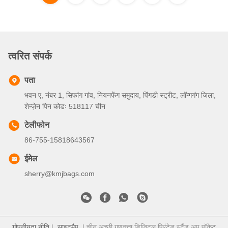
त्वरित संपर्क
पता
भवन ए, नंबर 1, सिफांग गांव, नियनफेंग समुदाय, पिंगडी स्ट्रीट, लॉन्गगंग जिला,
शेन्ज़ेन पिन कोडः 518117 चीन
टेलीफोन
86-755-15818643567
ईमेल
sherry@kmjbags.com
गोपनीयता नीति
|
साइटमैप
| चीन अच्छी गुणवत्ता डिजिटल प्रिंटेड स्टैंड अप पॉकेट