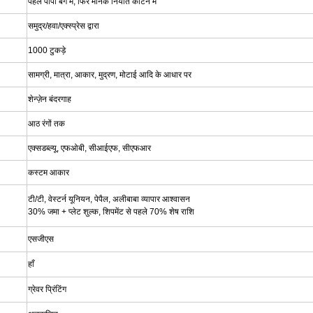
पहले पीपी बैग में, फिर मानक निर्यात कार्टन में
समुद्र/हवा/एक्स्प्रेस द्वारा
1000 टुकड़े
सामग्री, मात्रा, आकार, मुद्रण, मोटाई आदि के आधार पर
शेन्ज़ेन बंदरगाह
आठ रंगों तक
एक्सडब्ल्यू, एफओबी, सीआईएफ, सीएफआर
कस्टम आकार
टी/टी, वेस्टर्न यूनियन, पेपैल, अलीबाबा व्यापार आश्वासन
30% जमा + प्लेट शुल्क, शिपमेंट से पहले 70% शेष राशि
एसजीएस
हाँ
ग्रेवर प्रिंटिंग