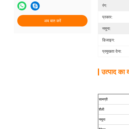
रंग:
प्रकार:
अब बात करें
नमूना:
डिजाइन:
प्रमुखता देना:
उत्पाद का व
सामग्री
शैली
नमूना