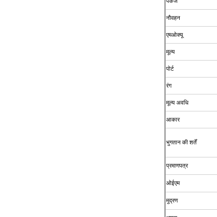
पैकेज
नौवहन
एमओक्यू
मूल्य
पोर्ट
रंग
मूल्य अवधि
आकार
भुगतान की शर्तें
प्रमाणपत्र
ओईएम
मुद्रण