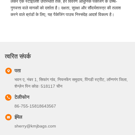
लेकर एक स्टाइलिश उपस्थिति तक, हर विवरण आधुनिक पैकेजिंग के उच्च-
गुणवत्ता वाले मानकों को दर्शाता है। दक्षता, सुरक्षा और सौंदर्यशास्त्र की तलाश
करने वाले ब्रांडों के लिए, यह पैकेजिंग पाउच निस्संदेह आदर्श विकल्प है।
त्वरित संपर्क
पता
भवन ए, नंबर 1, सिफांग गांव, नियनफेंग समुदाय, पिंगडी स्ट्रीट, लॉन्गगंग जिला,
शेन्ज़ेन पिन कोडः 518117 चीन
टेलीफोन
86-755-15818643567
ईमेल
sherry@kmjbags.com