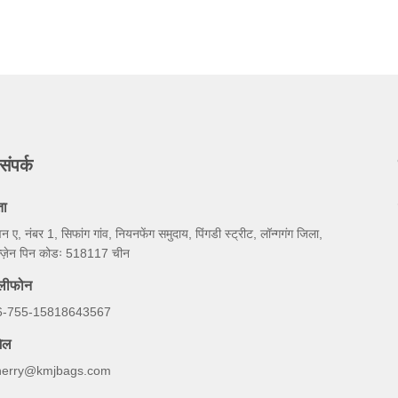
संपर्क
ता
न ए, नंबर 1, सिफांग गांव, नियनफेंग समुदाय, पिंगडी स्ट्रीट, लॉन्गगंग जिला,
न्ज़ेन पिन कोडः 518117 चीन
ेलीफोन
6-755-15818643567
ेल
herry@kmjbags.com