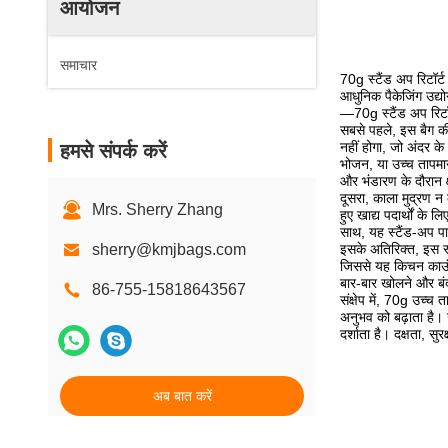
आयोजन
समाचार
70g स्टैंड अप रिटॉर्
आधुनिक पैकेजिंग उद्योग
—70g स्टैंड अप रिटॉर
सबसे पहले, इस बैग की
नहीं होगा, जो अंदर के
हमसे संपर्क करें
भोजन, या उच्च तापमा
और भंडारण के दौरान क
दूसरा, काला मुद्रण न 
Mrs. Sherry Zhang
हुए खाद्य पदार्थों क
साथ, यह स्टैंड-अप पा
sherry@kmjbags.com
इसके अतिरिक्त, इस स्
जिससे यह किचन काउंट
बार-बार खोलने और बं
86-755-15818643567
संक्षेप में, 70g उच्च
अनुभव को बढ़ाता है। 
दर्शाता है। दक्षता, सु
अब बात करें