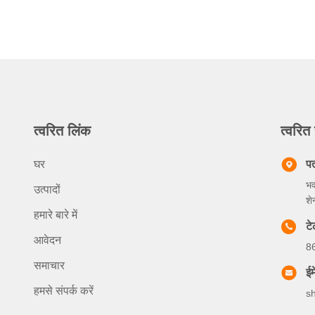
त्वरित लिंक
त्वरित 
घर
प
भव
उत्पादों
शे
हमारे बारे में
ट
आवेदन
8
समाचार
ईम
हमसे संपर्क करें
s